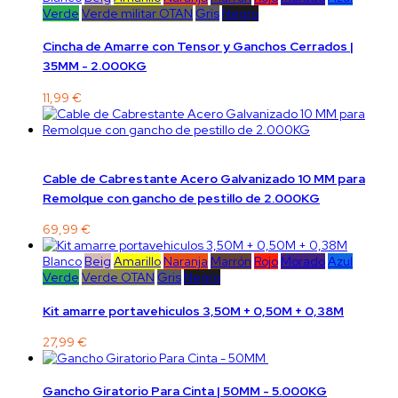
Verde
Verde militar OTAN
Gris
Negro
Cincha de Amarre con Tensor y Ganchos Cerrados |
35MM - 2.000KG
11,99 €
Cable de Cabrestante Acero Galvanizado 10 MM para
Remolque con gancho de pestillo de 2.000KG
69,99 €
Blanco
Beig
Amarillo
Naranja
Marrón
Rojo
Morado
Azul
Verde
Verde OTAN
Gris
Negro
Kit amarre portavehiculos 3,50M + 0,50M + 0,38M
27,99 €
Gancho Giratorio Para Cinta | 50MM - 5.000KG