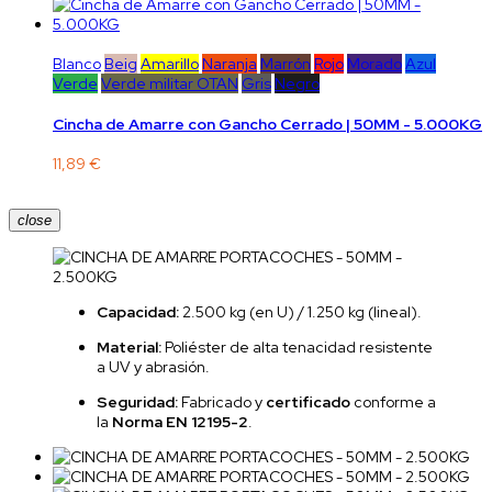
Blanco
Beig
Amarillo
Naranja
Marrón
Rojo
Morado
Azul
Verde
Verde militar OTAN
Gris
Negro
Cincha de Amarre con Gancho Cerrado | 50MM - 5.000KG
11,89 €
close
Capacidad:
2.500 kg (en U) / 1.250 kg (lineal).
Material:
Poliéster de alta tenacidad resistente
a UV y abrasión.
Seguridad:
Fabricado y
certificado
conforme a
la
Norma EN 12195-2
.