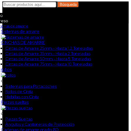
Búsqueda
ú
reso
stemas de amarre
Sistemas de amarre
CINCHAS DE AMARRE
Cintas de Amarre 25mm - Hasta 1,2 Toneladas
Cintas de Amarre 35mm - Hasta 2 Toneladas
Cintas de Amarre 50mm - Hasta 5 Toneladas
Cintas de Amarre 75mm - Hasta 10 Toneladas
rollos
col3
Sistemas para Portacoches
Rollos de Cinta
Hebillas con Cinta
Piezas sueltas
col4
Piezas Sueltas
Ángulos y Cantoneras de Protección
Cadenas de amarre grado 80