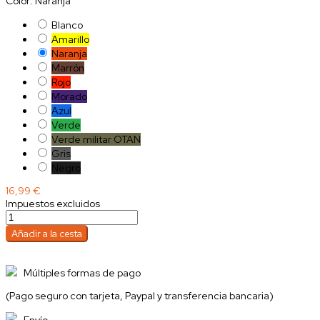
Color: Naranja
Blanco
Amarillo
Naranja
Marrón
Rojo
Morado
Azul
Verde
Verde militar OTAN
Gris
Negro
16,99 €
Impuestos excluidos
Añadir a la cesta
Múltiples formas de pago
(Pago seguro con tarjeta, Paypal y transferencia bancaria)
Envío