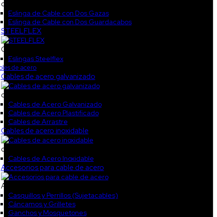
col2
Eslinga de Cable con Dos Gazas
Eslinga de Cable con Dos Guardacabos
STEELFLEX
CAT_STEELF
Eslingas Steelflex
les de acero
Cables de acero galvanizado
col1
Cables de Acero Galvanizado
Cables de Acero Plastificado
Cables de Arrastre
Cables de acero inoxidable
col3
Cables de Acero Inoxidable
Accesorios para cable de acero
Accesorios galvanizados2
Casquillos y Perrillos (Sujetacables)
Cáncamos y Grilletes
Ganchos y Mosquetones