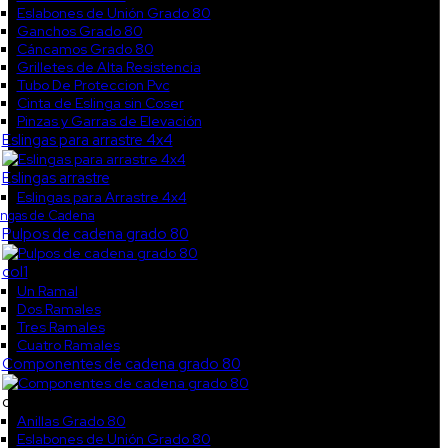
Eslabones de Unión Grado 80
Ganchos Grado 80
Cáncamos Grado 80
Grilletes de Alta Resistencia
Tubo De Proteccion Pvc
Cinta de Eslinga sin Coser
Pinzas y Garras de Elevación
Eslingas para arrastre 4x4
Eslingas arrastre
Eslingas para Arrastre 4x4
ingas de Cadena
Pulpos de cadena grado 80
col1
Un Ramal
Dos Ramales
Tres Ramales
Cuatro Ramales
Componentes de cadena grado 80
col2
Anillas Grado 80
Eslabones de Unión Grado 80