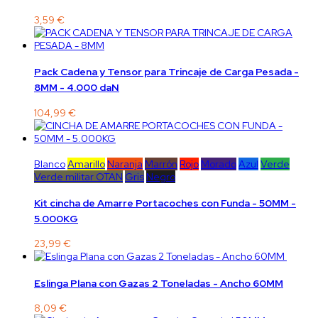
3,59 €
Pack Cadena y Tensor para Trincaje de Carga Pesada -
8MM - 4.000 daN
104,99 €
Blanco
Amarillo
Naranja
Marrón
Rojo
Morado
Azul
Verde
Verde militar OTAN
Gris
Negro
Kit cincha de Amarre Portacoches con Funda - 50MM -
5.000KG
23,99 €
Eslinga Plana con Gazas 2 Toneladas - Ancho 60MM
8,09 €