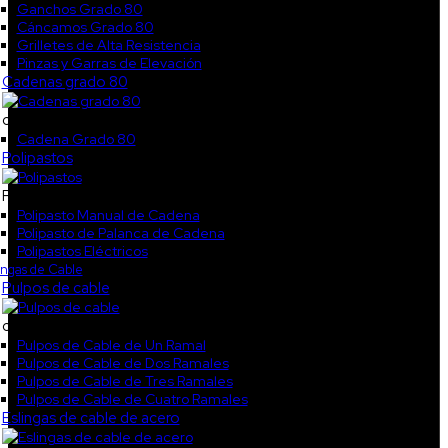
Ganchos Grado 80
Cáncamos Grado 80
Grilletes de Alta Resistencia
Pinzas y Garras de Elevación
Cadenas grado 80
cokl3
Cadena Grado 80
Polipastos
Polipastos
Polipasto Manual de Cadena
Polipasto de Palanca de Cadena
Polipastos Eléctricos
ingas de Cable
Pulpos de cable
col1
Pulpos de Cable de Un Ramal
Pulpos de Cable de Dos Ramales
Pulpos de Cable de Tres Ramales
Pulpos de Cable de Cuatro Ramales
Eslingas de cable de acero