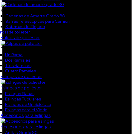
col5
Cadenas de Amarre Grado 80
Barras Telescópicas para Camión
Sistemas de Flejado
ingas de poliéster
Pulpos de poliéster
Pulpos de poliéster
Un Ramal
Dos Ramales
Tres Ramales
Cuatro Ramales
Eslingas de poliéster
Eslingas de poliéster
Eslingas Planas
Eslingas Tubulares
Eslingas de Un Solo Uso
Eslingas para el Vidrio
Accesorios para eslingas
Accesorios para eslingas
Anillas Grado 80