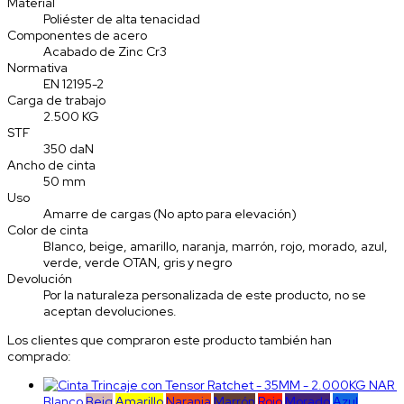
Material
Poliéster de alta tenacidad
Componentes de acero
Acabado de Zinc Cr3
Normativa
EN 12195-2
Carga de trabajo
2.500 KG
STF
350 daN
Ancho de cinta
50 mm
Uso
Amarre de cargas (No apto para elevación)
Color de cinta
Blanco, beige, amarillo, naranja, marrón, rojo, morado, azul,
verde, verde OTAN, gris y negro
Devolución
Por la naturaleza personalizada de este producto, no se
aceptan devoluciones.
Los clientes que compraron este producto también han
comprado:
Blanco
Beig
Amarillo
Naranja
Marrón
Rojo
Morado
Azul