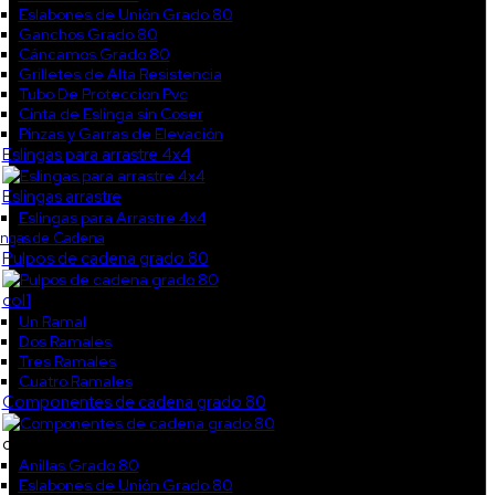
Eslabones de Unión Grado 80
Ganchos Grado 80
Cáncamos Grado 80
Grilletes de Alta Resistencia
Tubo De Proteccion Pvc
Cinta de Eslinga sin Coser
Pinzas y Garras de Elevación
Eslingas para arrastre 4x4
Eslingas arrastre
Eslingas para Arrastre 4x4
ingas de Cadena
Pulpos de cadena grado 80
col1
Un Ramal
Dos Ramales
Tres Ramales
Cuatro Ramales
Componentes de cadena grado 80
col2
Anillas Grado 80
Eslabones de Unión Grado 80