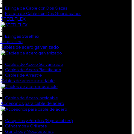
col2
Eslinga de Cable con Dos Gazas
Eslinga de Cable con Dos Guardacabos
STEELFLEX
CAT_STEELF
Eslingas Steelflex
les de acero
Cables de acero galvanizado
col1
Cables de Acero Galvanizado
Cables de Acero Plastificado
Cables de Arrastre
Cables de acero inoxidable
col3
Cables de Acero Inoxidable
Accesorios para cable de acero
Accesorios galvanizados2
Casquillos y Perrillos (Sujetacables)
Cáncamos y Grilletes
Ganchos y Mosquetones