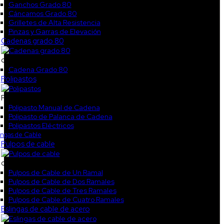
Ganchos Grado 80
Cáncamos Grado 80
Grilletes de Alta Resistencia
Pinzas y Garras de Elevación
Cadenas grado 80
cokl3
Cadena Grado 80
Polipastos
Polipastos
Polipasto Manual de Cadena
Polipasto de Palanca de Cadena
Polipastos Eléctricos
ingas de Cable
Pulpos de cable
col1
Pulpos de Cable de Un Ramal
Pulpos de Cable de Dos Ramales
Pulpos de Cable de Tres Ramales
Pulpos de Cable de Cuatro Ramales
Eslingas de cable de acero