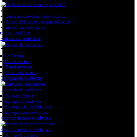
col5
Cadenas de Amarre Grado 80
Barras Telescópicas para Camión
Sistemas de Flejado
ingas de poliéster
Pulpos de poliéster
Pulpos de poliéster
Un Ramal
Dos Ramales
Tres Ramales
Cuatro Ramales
Eslingas de poliéster
Eslingas de poliéster
Eslingas Planas
Eslingas Tubulares
Eslingas de Un Solo Uso
Eslingas para el Vidrio
Accesorios para eslingas
Accesorios para eslingas
Anillas Grado 80