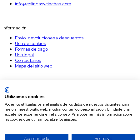
info@eslingasycinchas.com
Información
Información
Envío, devoluciones y descuentos
Uso de cookies
Formas de pago
Uso legal
Contáctanos
Mapa del sitio web
Nuestro Boletín
Suscríbete a nuestro boletín para recibir los últimos descuentos.
Utilizamos cookies
Podemos utilizarlas para el análisis de los datos de nuestros visitantes, para
mejorar nuestro sitio web, mostrar contenido personalizado y brindarle una
Puede darse de baja en cualquier momento. Para ello, consulte
excelente experiencia en el sitio web. Para obtener más información sobre
nuestra información de contacto en el aviso legal.
las cookies que utilizamos, abre los ajustes.
© 2026 - Eslingas y Cinchas
Aceptar todo
Rechazar