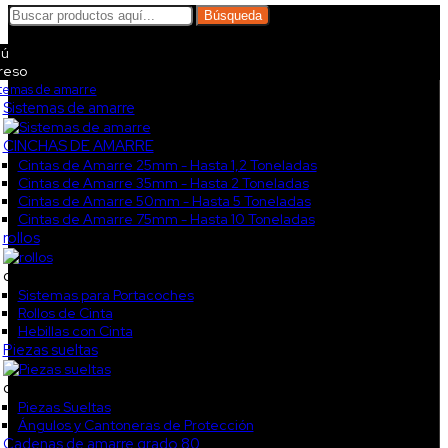
Búsqueda
ú
reso
stemas de amarre
Sistemas de amarre
CINCHAS DE AMARRE
Cintas de Amarre 25mm - Hasta 1,2 Toneladas
Cintas de Amarre 35mm - Hasta 2 Toneladas
Cintas de Amarre 50mm - Hasta 5 Toneladas
Cintas de Amarre 75mm - Hasta 10 Toneladas
rollos
col3
Sistemas para Portacoches
Rollos de Cinta
Hebillas con Cinta
Piezas sueltas
col4
Piezas Sueltas
Ángulos y Cantoneras de Protección
Cadenas de amarre grado 80