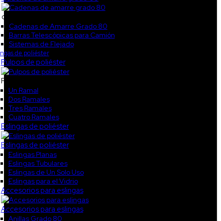
col5
Cadenas de Amarre Grado 80
Barras Telescópicas para Camión
Sistemas de Flejado
ingas de poliéster
Pulpos de poliéster
Pulpos de poliéster
Un Ramal
Dos Ramales
Tres Ramales
Cuatro Ramales
Eslingas de poliéster
Eslingas de poliéster
Eslingas Planas
Eslingas Tubulares
Eslingas de Un Solo Uso
Eslingas para el Vidrio
Accesorios para eslingas
Accesorios para eslingas
Anillas Grado 80