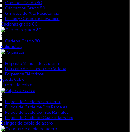
Ganchos Grado 80
Cáncamos Grado 80
Grilletes de Alta Resistencia
Pinzas y Garras de Elevación
Cadenas grado 80
cokl3
Cadena Grado 80
Polipastos
Polipastos
Polipasto Manual de Cadena
Polipasto de Palanca de Cadena
Polipastos Eléctricos
ingas de Cable
Pulpos de cable
col1
Pulpos de Cable de Un Ramal
Pulpos de Cable de Dos Ramales
Pulpos de Cable de Tres Ramales
Pulpos de Cable de Cuatro Ramales
Eslingas de cable de acero