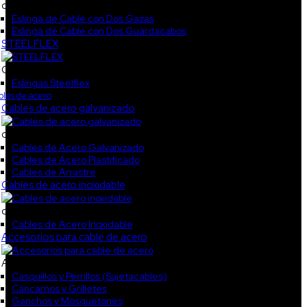
col2
Eslinga de Cable con Dos Gazas
Eslinga de Cable con Dos Guardacabos
STEELFLEX
CAT_STEELF
Eslingas Steelflex
les de acero
Cables de acero galvanizado
col1
Cables de Acero Galvanizado
Cables de Acero Plastificado
Cables de Arrastre
Cables de acero inoxidable
col3
Cables de Acero Inoxidable
Accesorios para cable de acero
Accesorios galvanizados2
Casquillos y Perrillos (Sujetacables)
Cáncamos y Grilletes
Ganchos y Mosquetones