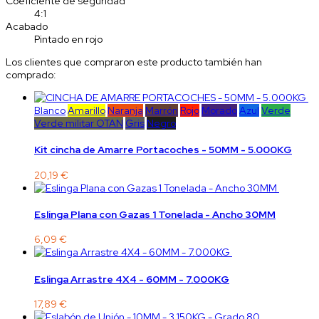
Coeficiente de seguridad
4:1
Acabado
Pintado en rojo
Los clientes que compraron este producto también han
comprado:
Blanco
Amarillo
Naranja
Marrón
Rojo
Morado
Azul
Verde
Verde militar OTAN
Gris
Negro
Kit cincha de Amarre Portacoches - 50MM - 5.000KG
20,19 €
Eslinga Plana con Gazas 1 Tonelada - Ancho 30MM
6,09 €
Eslinga Arrastre 4X4 - 60MM - 7.000KG
17,89 €