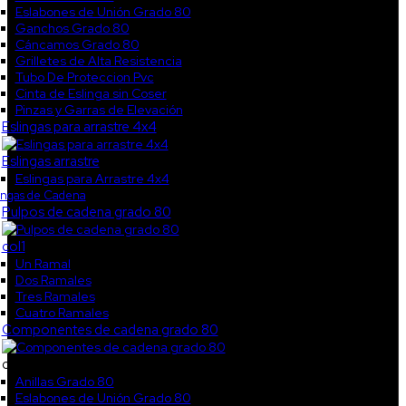
Eslabones de Unión Grado 80
Ganchos Grado 80
Cáncamos Grado 80
Grilletes de Alta Resistencia
Tubo De Proteccion Pvc
Cinta de Eslinga sin Coser
Pinzas y Garras de Elevación
Eslingas para arrastre 4x4
Eslingas arrastre
Eslingas para Arrastre 4x4
ingas de Cadena
Pulpos de cadena grado 80
col1
Un Ramal
Dos Ramales
Tres Ramales
Cuatro Ramales
Componentes de cadena grado 80
col2
Anillas Grado 80
Eslabones de Unión Grado 80