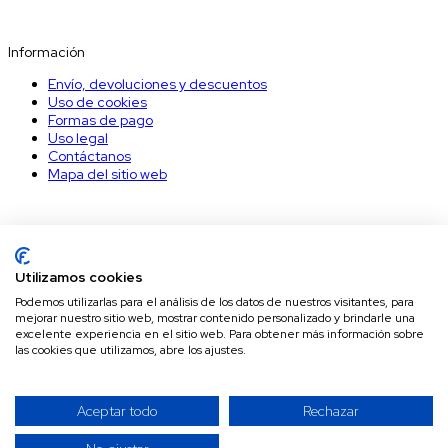
Información
Información
Envío, devoluciones y descuentos
Uso de cookies
Formas de pago
Uso legal
Contáctanos
Mapa del sitio web
Nuestro Boletín
Suscríbete a nuestro boletín para recibir los últimos descuentos.
Utilizamos cookies
Podemos utilizarlas para el análisis de los datos de nuestros visitantes, para
mejorar nuestro sitio web, mostrar contenido personalizado y brindarle una
Puede darse de baja en cualquier momento. Para ello, consulte
excelente experiencia en el sitio web. Para obtener más información sobre
nuestra información de contacto en el aviso legal.
las cookies que utilizamos, abre los ajustes.
© 2026 - Eslingas y Cinchas
Aceptar todo
Rechazar