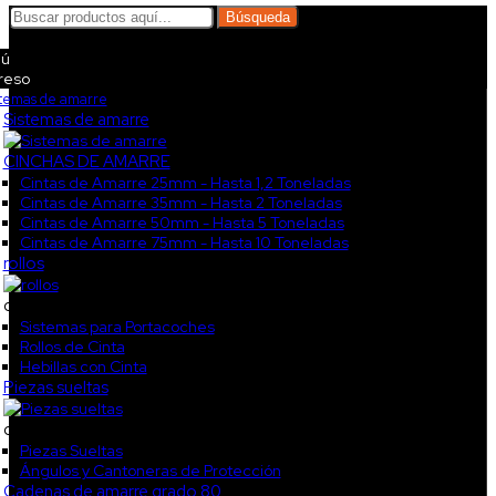
Búsqueda
ú
reso
stemas de amarre
Sistemas de amarre
CINCHAS DE AMARRE
Cintas de Amarre 25mm - Hasta 1,2 Toneladas
Cintas de Amarre 35mm - Hasta 2 Toneladas
Cintas de Amarre 50mm - Hasta 5 Toneladas
Cintas de Amarre 75mm - Hasta 10 Toneladas
rollos
col3
Sistemas para Portacoches
Rollos de Cinta
Hebillas con Cinta
Piezas sueltas
col4
Piezas Sueltas
Ángulos y Cantoneras de Protección
Cadenas de amarre grado 80