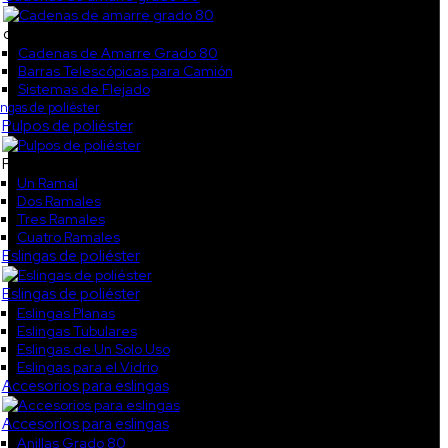
col5
Cadenas de Amarre Grado 80
Barras Telescópicas para Camión
Sistemas de Flejado
ingas de poliéster
Pulpos de poliéster
Pulpos de poliéster
Un Ramal
Dos Ramales
Tres Ramales
Cuatro Ramales
Eslingas de poliéster
Eslingas de poliéster
Eslingas Planas
Eslingas Tubulares
Eslingas de Un Solo Uso
Eslingas para el Vidrio
Accesorios para eslingas
Accesorios para eslingas
Anillas Grado 80