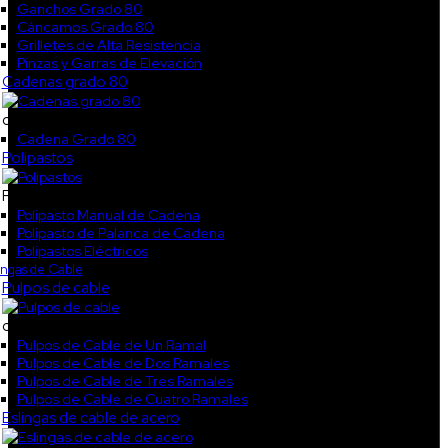
Ganchos Grado 80
Cáncamos Grado 80
Grilletes de Alta Resistencia
Pinzas y Garras de Elevación
Cadenas grado 80
cokl3
Cadena Grado 80
Polipastos
Polipastos
Polipasto Manual de Cadena
Polipasto de Palanca de Cadena
Polipastos Eléctricos
ingas de Cable
Pulpos de cable
col1
Pulpos de Cable de Un Ramal
Pulpos de Cable de Dos Ramales
Pulpos de Cable de Tres Ramales
Pulpos de Cable de Cuatro Ramales
Eslingas de cable de acero