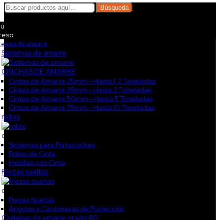
Búsqueda
ú
reso
stemas de amarre
Sistemas de amarre
CINCHAS DE AMARRE
Cintas de Amarre 25mm - Hasta 1,2 Toneladas
Cintas de Amarre 35mm - Hasta 2 Toneladas
Cintas de Amarre 50mm - Hasta 5 Toneladas
Cintas de Amarre 75mm - Hasta 10 Toneladas
rollos
col3
Sistemas para Portacoches
Rollos de Cinta
Hebillas con Cinta
Piezas sueltas
col4
Piezas Sueltas
Ángulos y Cantoneras de Protección
Cadenas de amarre grado 80