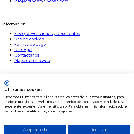
info@eslingasycinchas.com
Información
Información
Envío, devoluciones y descuentos
Uso de cookies
Formas de pago
Uso legal
Contáctanos
Mapa del sitio web
Nuestro Boletín
Suscríbete a nuestro boletín para recibir los últimos descuentos.
Utilizamos cookies
Podemos utilizarlas para el análisis de los datos de nuestros visitantes, para
mejorar nuestro sitio web, mostrar contenido personalizado y brindarle una
Puede darse de baja en cualquier momento. Para ello, consulte
excelente experiencia en el sitio web. Para obtener más información sobre
las cookies que utilizamos, abre los ajustes.
nuestra información de contacto en el aviso legal.
© 2026 - Eslingas y Cinchas
Aceptar todo
Rechazar