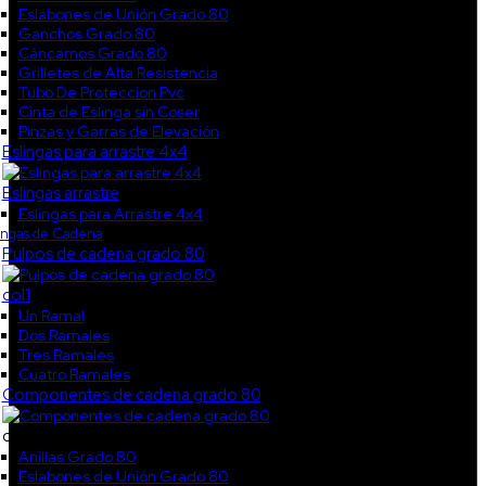
Eslabones de Unión Grado 80
Ganchos Grado 80
Cáncamos Grado 80
Grilletes de Alta Resistencia
Tubo De Proteccion Pvc
Cinta de Eslinga sin Coser
Pinzas y Garras de Elevación
Eslingas para arrastre 4x4
Eslingas arrastre
Eslingas para Arrastre 4x4
ingas de Cadena
Pulpos de cadena grado 80
col1
Un Ramal
Dos Ramales
Tres Ramales
Cuatro Ramales
Componentes de cadena grado 80
col2
Anillas Grado 80
Eslabones de Unión Grado 80