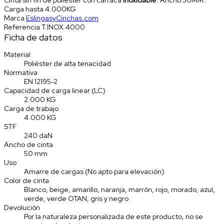
Carga hasta 4.000KG
Marca
EslingasyCinchas.com
Referencia
T.INOX.4000
Ficha de datos
Material
Poliéster de alta tenacidad
Normativa
EN 12195-2
Capacidad de carga linear (LC)
2.000 KG
Carga de trabajo
4.000 KG
STF
240 daN
Ancho de cinta
50 mm
Uso
Amarre de cargas (No apto para elevación)
Color de cinta
Blanco, beige, amarillo, naranja, marrón, rojo, morado, azul,
verde, verde OTAN, gris y negro
Devolución
Por la naturaleza personalizada de este producto, no se