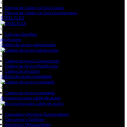
col2
Eslinga de Cable con Dos Gazas
Eslinga de Cable con Dos Guardacabos
STEELFLEX
CAT_STEELF
Eslingas Steelflex
les de acero
Cables de acero galvanizado
col1
Cables de Acero Galvanizado
Cables de Acero Plastificado
Cables de Arrastre
Cables de acero inoxidable
col3
Cables de Acero Inoxidable
Accesorios para cable de acero
Accesorios galvanizados2
Casquillos y Perrillos (Sujetacables)
Cáncamos y Grilletes
Ganchos y Mosquetones